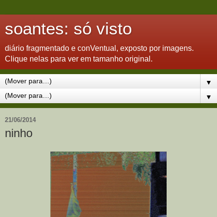
soantes: só visto
diário fragmentado e conVentual, exposto por imagens.
Clique nelas para ver em tamanho original.
▼
▼
21/06/2014
ninho