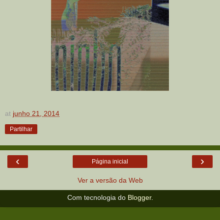
at
junho 21, 2014
Partilhar
‹
›
Página inicial
Ver a versão da Web
Com tecnologia do
Blogger
.