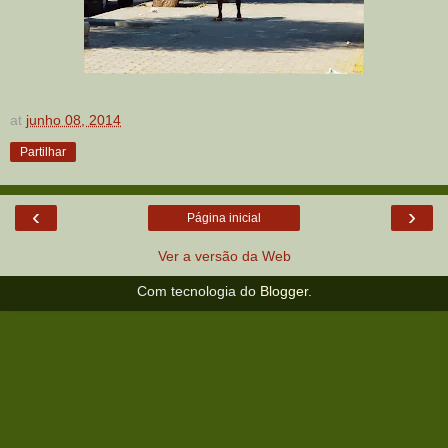
at
junho 08, 2014
Partilhar
‹
›
Página inicial
Ver a versão da Web
Com tecnologia do
Blogger
.