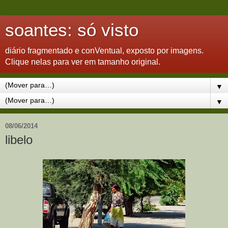
soantes: só visto
diário fragmentado e conVentual, exposto por imagens.
Clique nelas para ver em tamanho original.
▼
▼
08/06/2014
libelo