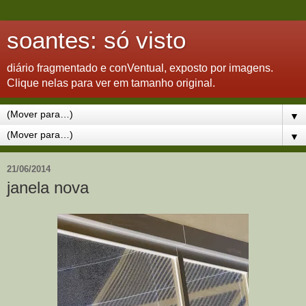
soantes: só visto
diário fragmentado e conVentual, exposto por imagens.
Clique nelas para ver em tamanho original.
▼
▼
21/06/2014
janela nova