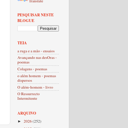
Translate
PESQUISAR NESTE
BLOGUE
TEIA
a ruga e a mão - ensaios
Avançando nas desOras -
poemas
Colagens - poemas
o além homem - poemas
dispersos
O além-homem - livro
O Ressurrecto
Intermitente
ARQUIVO
2026
(252)
►