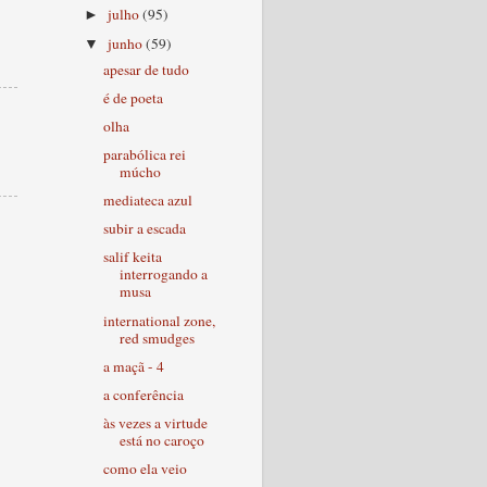
julho
(95)
►
junho
(59)
▼
apesar de tudo
é de poeta
olha
parabólica rei
múcho
mediateca azul
subir a escada
salif keita
interrogando a
musa
international zone,
red smudges
a maçã - 4
a conferência
às vezes a virtude
está no caroço
como ela veio