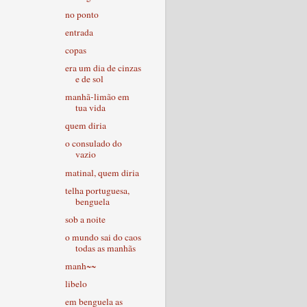
no ponto
entrada
copas
era um dia de cinzas
e de sol
manhã-limão em
tua vida
quem diria
o consulado do
vazio
matinal, quem diria
telha portuguesa,
benguela
sob a noite
o mundo sai do caos
todas as manhãs
manh~~
libelo
em benguela as