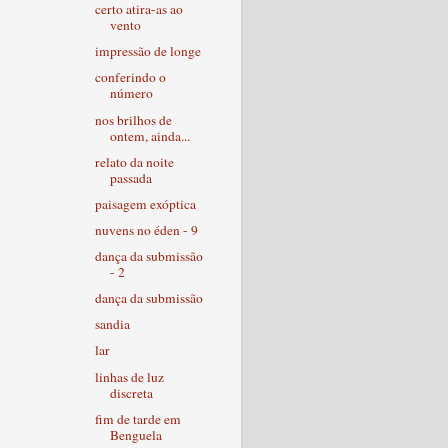
certo atira-as ao
vento
impressão de longe
conferindo o
número
nos brilhos de
ontem, ainda...
relato da noite
passada
paisagem exóptica
nuvens no éden - 9
dança da submissão
- 2
dança da submissão
sandia
lar
linhas de luz
discreta
fim de tarde em
Benguela