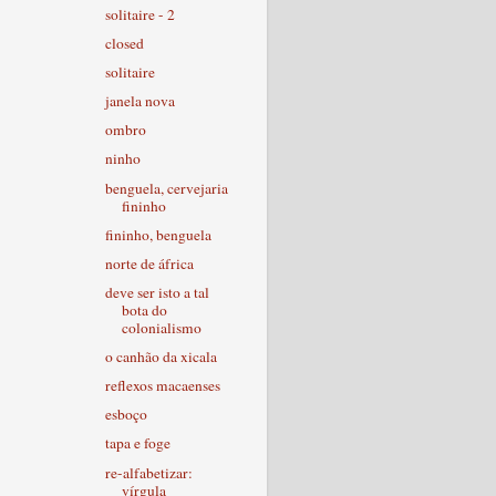
solitaire - 2
closed
solitaire
janela nova
ombro
ninho
benguela, cervejaria
fininho
fininho, benguela
norte de áfrica
deve ser isto a tal
bota do
colonialismo
o canhão da xicala
reflexos macaenses
esboço
tapa e foge
re-alfabetizar:
vírgula