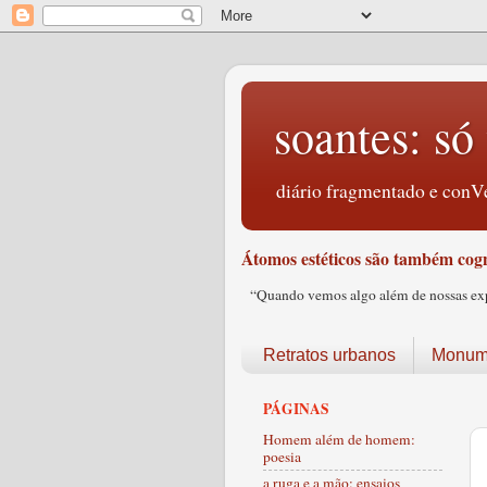
soantes: só 
diário fragmentado e conVe
Átomos estéticos são também cogn
“Quando vemos algo além de nossas expec
Retratos urbanos
Monume
PÁGINAS
Homem além de homem:
poesia
a ruga e a mão: ensaios