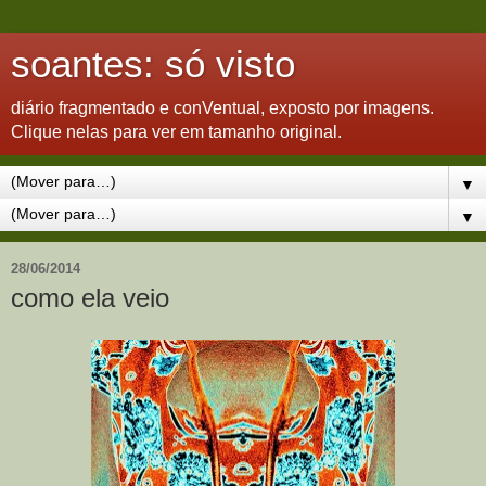
soantes: só visto
diário fragmentado e conVentual, exposto por imagens.
Clique nelas para ver em tamanho original.
▼
▼
28/06/2014
como ela veio