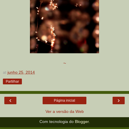
~
at
junho 25, 2014
Partilhar
‹
›
Página inicial
Ver a versão da Web
Com tecnologia do
Blogger
.