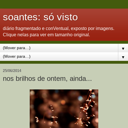
soantes: só visto
diário fragmentado e conVentual, exposto por imagens.
Clique nelas para ver em tamanho original.
▼
▼
25/06/2014
nos brilhos de ontem, ainda...