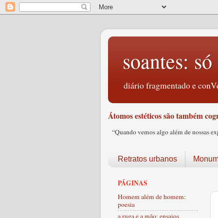
soantes: só 
diário fragmentado e conVe
Átomos estéticos são também cogn
“Quando vemos algo além de nossas expec
Retratos urbanos
Monume
PÁGINAS
Homem além de homem:
poesia
a ruga e a mão: ensaios