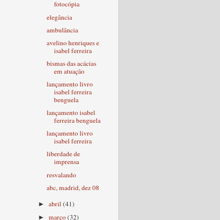
fotocópia
elegância
ambulância
avelino henriques e
isabel ferreira
bismas das acácias
em atuação
lançamento livro
isabel ferreira
benguela
lançamento isabel
ferreira benguela
lançamento livro
isabel ferreira
liberdade de
imprensa
resvalando
abc, madrid, dez 08
abril
(41)
►
março
(32)
►