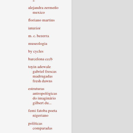
alejandra zermeño
mexico
floriano martins
interior
m. c. bezerra
museologia
by cycles
barcelona cccb
toyin adewale
gabriel frescas
madrugadas
fresh dawns
estruturas
antropológicas
do imaginário
gilbert du...
femi fatoba poeta
nigeriano
políticas
comparadas