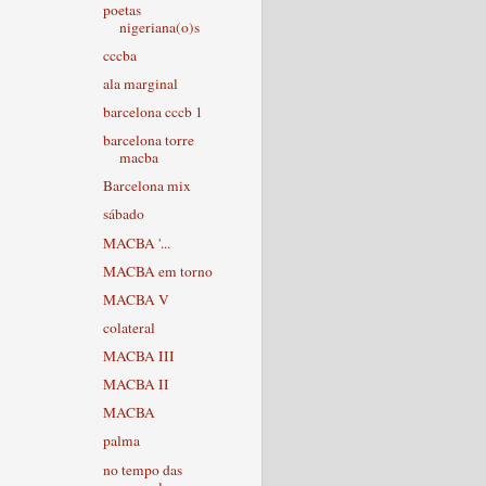
poetas
nigeriana(o)s
cccba
ala marginal
barcelona cccb 1
barcelona torre
macba
Barcelona mix
sábado
MACBA '...
MACBA em torno
MACBA V
colateral
MACBA III
MACBA II
MACBA
palma
no tempo das