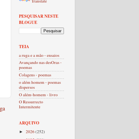
Translate
PESQUISAR NESTE
BLOGUE
TEIA
a ruga e a mão - ensaios
Avançando nas desOras -
poemas
Colagens - poemas
o além homem - poemas
dispersos
O além-homem - livro
O Ressurrecto
Intermitente
ga
ARQUIVO
2026
(252)
►