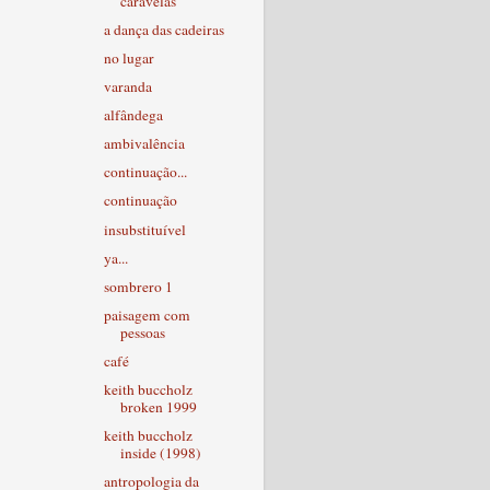
caravelas
a dança das cadeiras
no lugar
varanda
alfândega
ambivalência
continuação...
continuação
insubstituível
ya...
sombrero 1
paisagem com
pessoas
café
keith buccholz
broken 1999
keith buccholz
inside (1998)
antropologia da