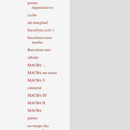
poetas
nigeriana(o)s
cccba
ala marginal
barcelona cccb 1
barcelona torre
macba
Barcelona mix
sábado
MACBA '...
MACBA em torno
MACBA V
colateral
MACBA III
MACBA II
MACBA
palma
no tempo das