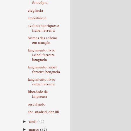
fotocópia
elegância
ambulância
avelino henriques e
isabel ferreira
bismas das acácias
em atuação
lançamento livro
isabel ferreira
benguela
lançamento isabel
ferreira benguela
lançamento livro
isabel ferreira
liberdade de
imprensa
resvalando
abc, madrid, dez 08
abril
(41)
►
março
(32)
►