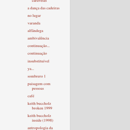
caravelas
a dança das cadeiras
no lugar
varanda
alfândega
ambivalência
continuação...
continuação
insubstituível
ya...
sombrero 1
paisagem com
pessoas
café
keith buccholz
broken 1999
keith buccholz
inside (1998)
antropologia da