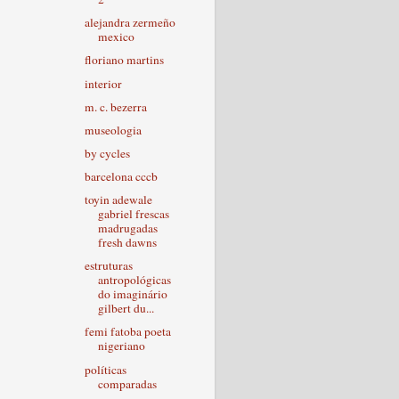
alejandra zermeño
mexico
floriano martins
interior
m. c. bezerra
museologia
by cycles
barcelona cccb
toyin adewale
gabriel frescas
madrugadas
fresh dawns
estruturas
antropológicas
do imaginário
gilbert du...
femi fatoba poeta
nigeriano
políticas
comparadas