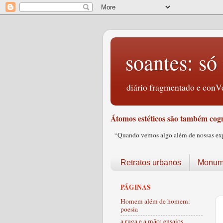
soantes: só 
diário fragmentado e conVe
Átomos estéticos são também cogn
“Quando vemos algo além de nossas expec
Retratos urbanos
Monume
PÁGINAS
Homem além de homem:
poesia
a ruga e a mão: ensaios