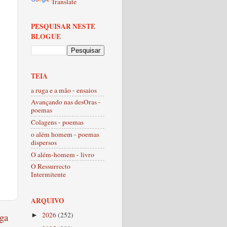
Translate
PESQUISAR NESTE
BLOGUE
TEIA
a ruga e a mão - ensaios
Avançando nas desOras -
poemas
Colagens - poemas
o além homem - poemas
dispersos
O além-homem - livro
O Ressurrecto
Intermitente
ARQUIVO
2026
(252)
ga
►