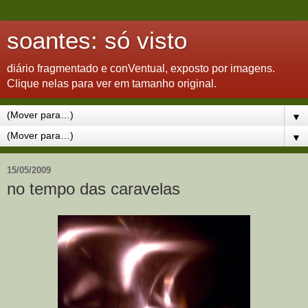
soantes: só visto
diário fragmentado e conVentual, exposto por imagens.
Clique nelas para ver em tamanho original.
▼
▼
15/05/2009
no tempo das caravelas