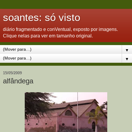
soantes: só visto
diário fragmentado e conVentual, exposto por imagens.
Clique nelas para ver em tamanho original.
▼
▼
15/05/2009
alfândega