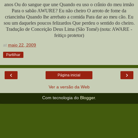
anos Ou do sangue que une Quando eu uso o crânio do meu irmão
Para o sabão AWURE? Eu não cheiro O arroto de fome da
criancinha Quando lhe arrebato a comida Para dar ao meu cão. Eu
sou um daqueles poucos felizardos Que perdeu o sentido do cheiro.
Tradução de Conceição Deus Lima (São Tomé) (nota: AWARE -
feitiço protetor)
at
maio 22, 2009
Partilhar
‹
›
Página inicial
Ver a versão da Web
Com tecnologia do
Blogger
.