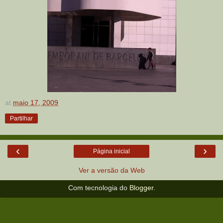
at
maio 17, 2009
Partilhar
‹
›
Página inicial
Ver a versão da Web
Com tecnologia do
Blogger
.