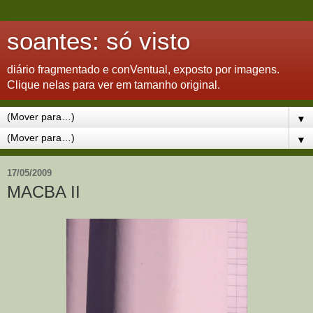
soantes: só visto
diário fragmentado e conVentual, exposto por imagens.
Clique nelas para ver em tamanho original.
▼
▼
17/05/2009
MACBA II