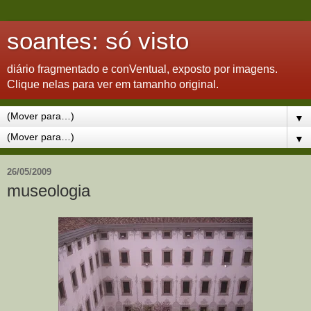
soantes: só visto
diário fragmentado e conVentual, exposto por imagens.
Clique nelas para ver em tamanho original.
▼
▼
26/05/2009
museologia