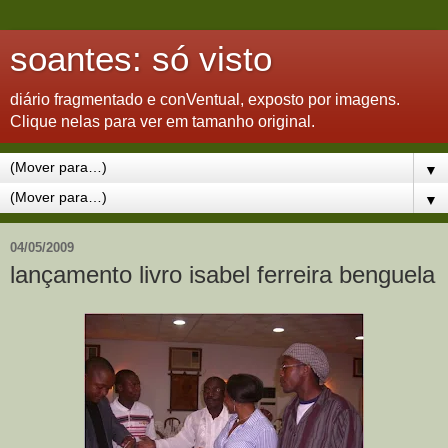
soantes: só visto
diário fragmentado e conVentual, exposto por imagens.
Clique nelas para ver em tamanho original.
▼
▼
04/05/2009
lançamento livro isabel ferreira benguela