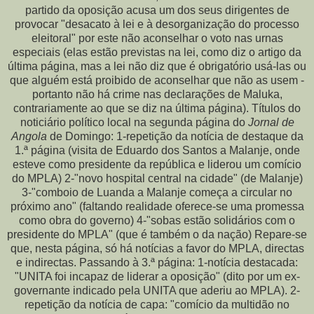
partido da oposição acusa um dos seus dirigentes de
provocar "desacato à lei e à desorganização do processo
eleitoral" por este não aconselhar o voto nas urnas
especiais (elas estão previstas na lei, como diz o artigo da
última página, mas a lei não diz que é obrigatório usá-las ou
que alguém está proibido de aconselhar que não as usem -
portanto não há crime nas declarações de Maluka,
contrariamente ao que se diz na última página). Títulos do
noticiário político local na segunda página do
Jornal de
Angola
de Domingo: 1-repetição da notícia de destaque da
1.ª página (visita de Eduardo dos Santos a Malanje, onde
esteve como presidente da república e liderou um comício
do MPLA) 2-"novo hospital central na cidade" (de Malanje)
3-"comboio de Luanda a Malanje começa a circular no
próximo ano" (faltando realidade oferece-se uma promessa
como obra do governo) 4-"sobas estão solidários com o
presidente do MPLA" (que é também o da nação) Repare-se
que, nesta página, só há notícias a favor do MPLA, directas
e indirectas. Passando à 3.ª página: 1-notícia destacada:
"UNITA foi incapaz de liderar a oposição" (dito por um ex-
governante indicado pela UNITA que aderiu ao MPLA). 2-
repetição da notícia de capa: "comício da multidão no