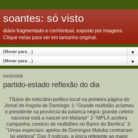
soantes: só visto
diário fragmentado e conVentual, exposto por imagens.
Clique nelas para ver em tamanho original.
▼
▼
04/09/2008
partido-estado reflexão do dia
Títulos do noticiário político local na primeira página do
Jornal de Angola
de Domingo: 1-"Grande multidão aclamou
o presidente na província da palanca negra: grande celeiro
nacional está a nascer em Malanje" 2-"MPLA acelera
campanha: comício de multidões no Bairro do Benfica" 3-
"Urnas especiais: apelos de Domingos Maluka contrariam
lei eleitoral" Das 3 notícias, a única referente ao maior