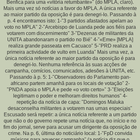
Benfica para uma «vitória retumbante»" (do MPLA, claro).
Mais uma vez só notícias a favor do MPLA. A única referente
ao maior partido da oposição é para denegri-lo. Passando à
p. 4 encontramos isto: 1-"3 partidos afastados apelam ao
voto no MPLA" 2-"Arcebispo de Luanda pede aos fiéis para
votarem com discernimento" 3-"Dezenas de militantes da
UNITA abandonaram o partido no Bié" 4-"«Eme» [MPLA]
realiza grande passeata em Cacuaco" 5-"PRD realiza a
primeira actividade de vulto em Luanda" Mais uma vez, a
única notícia referente ao maior partido da oposição é para
denegri-lo. Nenhuma referência às suas acções de
campanha, comícios, comunicados, adesões à UNITA, etc.
Passando à p. 5: 1-"Observadores do Parlamento pan-
africano partem amanhã para os locais de votação" 2-
"PNDA apoia o MPLA e pede «o voto certo»" 3-"Eleições
legitimam o poder e melhoram direitos humanos" 4-
repetição da notícia de capa: "Domingos Maluka
desaconselha militantes a votarem nas urnas especiais"
Escusado será repetir: a única notícia referente a um partido
que não o do governo repete uma notícia que, no início e no
fim do jornal, serve para acusar um dirigente da oposição de
crime. Na p. 6, última do noticiário local: 1-"FpD convida
músicos para aquecer campanha" (a notícia diz que o