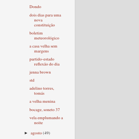
Dondo
dois dias para uma
nova
constituição
boletim
meteorológico
a casa velha sem
margens
partido-estado
reflexão do dia
jenna brown
std
adelino torres,
tomás
a velha menina
bocage, soneto 37
vela emplumando a
noite
agosto
(49)
►