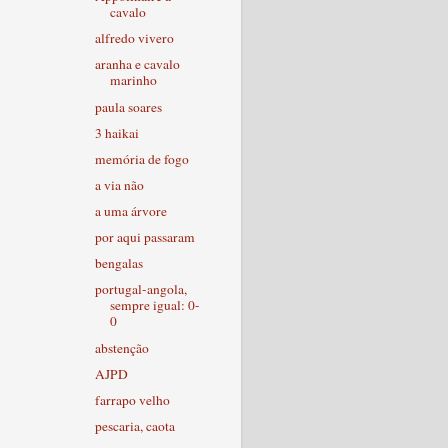
cavalo
alfredo vivero
aranha e cavalo
marinho
paula soares
3 haikai
memória de fogo
a via não
a uma árvore
por aqui passaram
bengalas
portugal-angola,
sempre igual: 0-
0
abstenção
AJPD
farrapo velho
pescaria, caota