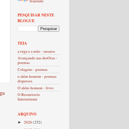
Translate
PESQUISAR NESTE
BLOGUE
TEIA
a ruga e a mão - ensaios
Avançando nas desOras -
poemas
Colagens - poemas
o além homem - poemas
dispersos
O além-homem - livro
ga
O Ressurrecto
Intermitente
ARQUIVO
2026
(252)
►