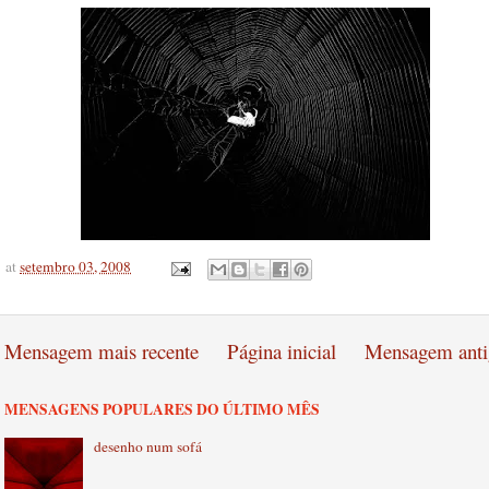
at
setembro 03, 2008
Mensagem mais recente
Página inicial
Mensagem anti
MENSAGENS POPULARES DO ÚLTIMO MÊS
desenho num sofá