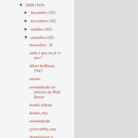
2008
(519)
▼
dezembro
(52)
►
novembro
(42)
►
outubro
(61)
►
setembro
(62)
▼
mussolini - II
onde é que eu já vi
isto?
albert hoffman,
1943
sansão
sousândrade no
inferno de Wall
Street
dondo-kibala
dondo, rua
sousândrade
cytwombly, eua
Appolinaire a