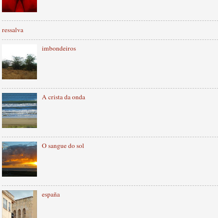
ressalva
imbondeiros
A crista da onda
O sangue do sol
españa