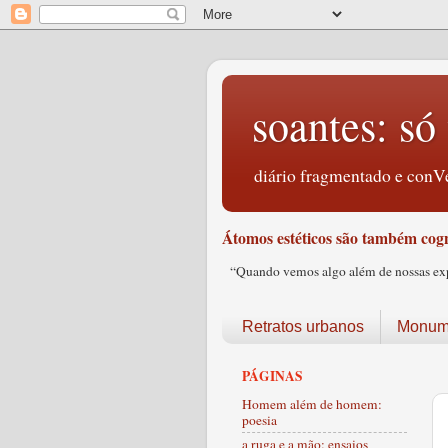
soantes: só 
diário fragmentado e conVe
Átomos estéticos são também cogn
“Quando vemos algo além de nossas expec
Retratos urbanos
Monume
PÁGINAS
Homem além de homem:
poesia
a ruga e a mão: ensaios