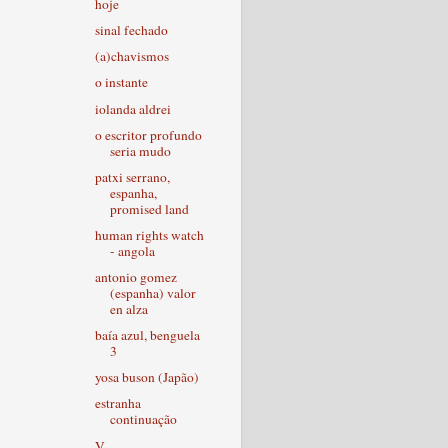
hoje
sinal fechado
(a)chavismos
o instante
iolanda aldrei
o escritor profundo
seria mudo
patxi serrano,
espanha,
promised land
human rights watch
- angola
antonio gomez
(espanha) valor
en alza
baía azul, benguela
3
yosa buson (Japão)
estranha
continuação
V