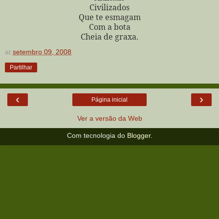
Civilizados
Que te esmagam
Com a bota
Cheia de graxa.
at
setembro 09, 2008
Partilhar
‹
›
Página inicial
Ver a versão da Web
Com tecnologia do
Blogger
.