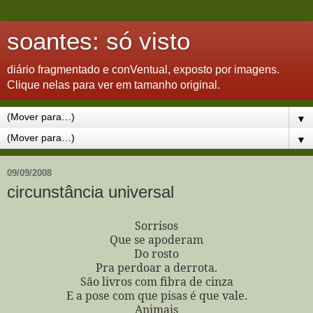
soantes: só visto
diário fragmentado e conVentual, exposto por imagens.
Clique nelas para ver em tamanho original.
▼
▼
09/09/2008
circunstância universal
Sorrisos
Que se apoderam
Do rosto
Pra perdoar a derrota.
São livros com fibra de cinza
E a pose com que pisas é que vale.
Animais