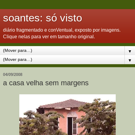
soantes: só visto
diário fragmentado e conVentual, exposto por imagens.
Clique nelas para ver em tamanho original.
▼
▼
04/09/2008
a casa velha sem margens