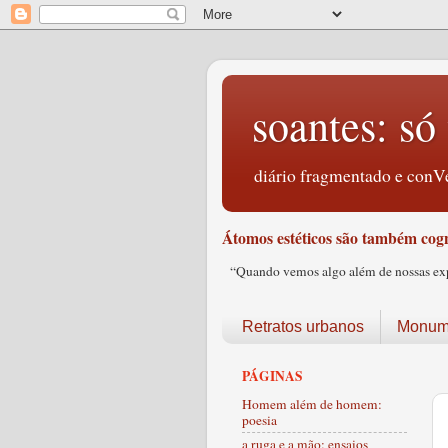
soantes: só 
diário fragmentado e conVe
Átomos estéticos são também cogn
“Quando vemos algo além de nossas expec
Retratos urbanos
Monume
PÁGINAS
Homem além de homem:
poesia
a ruga e a mão: ensaios