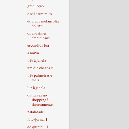
graduação
o sol é um mito
dourada melancolia
do lixo
os andaimes
ambiciosos
escondida lua
a noiva
três à janela
um dia chegas lá
três palmeiras e
mais
luz à janela
outra vez no
shopping?
sinceramente...
natalidade
foto-jornal 1
do quintal - 1