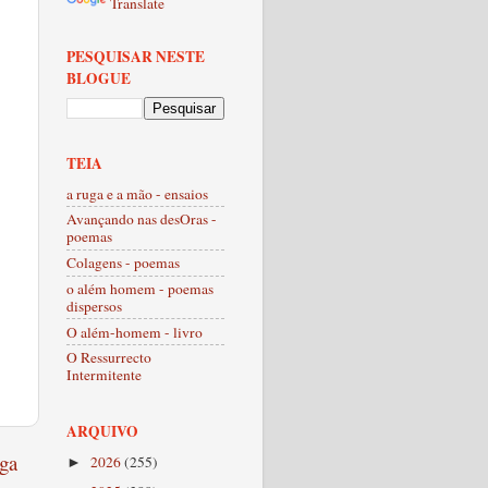
Translate
PESQUISAR NESTE
BLOGUE
TEIA
a ruga e a mão - ensaios
Avançando nas desOras -
poemas
Colagens - poemas
o além homem - poemas
dispersos
O além-homem - livro
O Ressurrecto
Intermitente
ARQUIVO
ga
2026
(255)
►