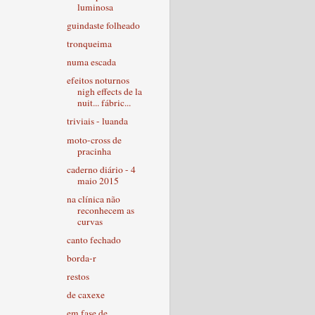
luminosa
guindaste folheado
tronqueima
numa escada
efeitos noturnos
nigh effects de la
nuit... fábric...
triviais - luanda
moto-cross de
pracinha
caderno diário - 4
maio 2015
na clínica não
reconhecem as
curvas
canto fechado
borda-r
restos
de caxexe
em fase de