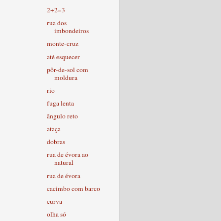
2+2=3
rua dos
imbondeiros
monte-cruz
até esquecer
pôr-de-sol com
moldura
rio
fuga lenta
ângulo reto
ataça
dobras
rua de évora ao
natural
rua de évora
cacimbo com barco
curva
olha só