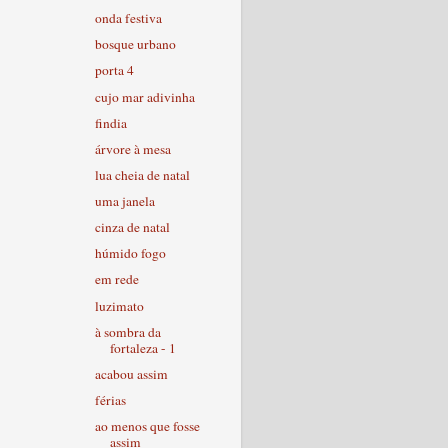
onda festiva
bosque urbano
porta 4
cujo mar adivinha
findia
árvore à mesa
lua cheia de natal
uma janela
cinza de natal
húmido fogo
em rede
luzimato
à sombra da
fortaleza - 1
acabou assim
férias
ao menos que fosse
assim