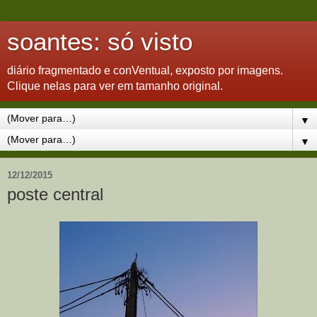
soantes: só visto
diário fragmentado e conVentual, exposto por imagens.
Clique nelas para ver em tamanho original.
▼
▼
12/12/2015
poste central