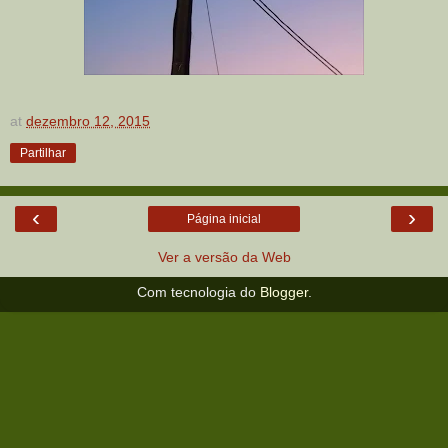
at
dezembro 12, 2015
Partilhar
‹
›
Página inicial
Ver a versão da Web
Com tecnologia do
Blogger
.