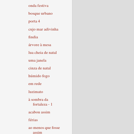
onda festiva
bosque urbano
porta 4
cujo mar adivinha
findia
árvore à mesa
lua cheia de natal
uma janela
cinza de natal
húmido fogo
em rede
luzimato
à sombra da
fortaleza - 1
acabou assim
férias
ao menos que fosse
assim