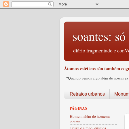
soantes: só 
diário fragmentado e conVe
Átomos estéticos são também cogn
“Quando vemos algo além de nossas expec
Retratos urbanos
Monume
PÁGINAS
Homem além de homem:
poesia
a ruga e a mão: ensaios