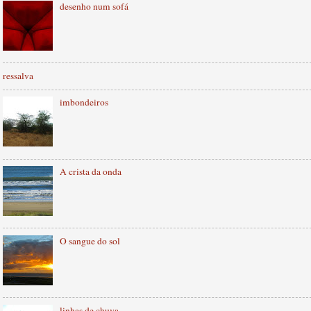
desenho num sofá
ressalva
imbondeiros
A crista da onda
O sangue do sol
linhas de chuva