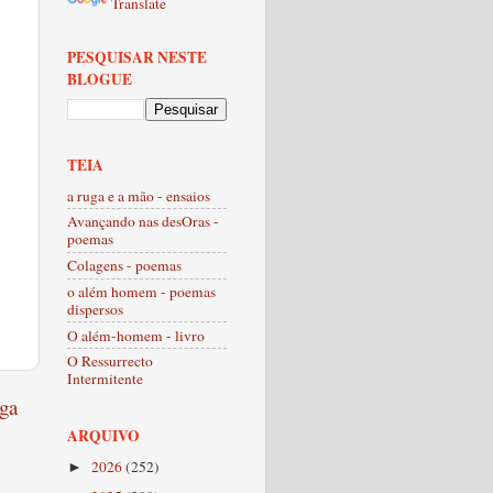
Translate
PESQUISAR NESTE
BLOGUE
TEIA
a ruga e a mão - ensaios
Avançando nas desOras -
poemas
Colagens - poemas
o além homem - poemas
dispersos
O além-homem - livro
O Ressurrecto
Intermitente
ga
ARQUIVO
2026
(252)
►