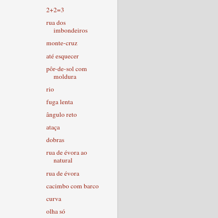
2+2=3
rua dos
imbondeiros
monte-cruz
até esquecer
pôr-de-sol com
moldura
rio
fuga lenta
ângulo reto
ataça
dobras
rua de évora ao
natural
rua de évora
cacimbo com barco
curva
olha só