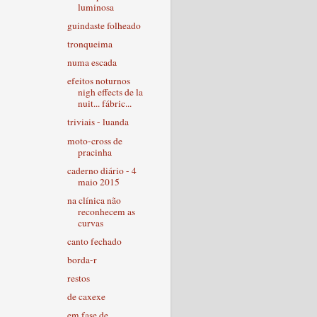
luminosa
guindaste folheado
tronqueima
numa escada
efeitos noturnos
nigh effects de la
nuit... fábric...
triviais - luanda
moto-cross de
pracinha
caderno diário - 4
maio 2015
na clínica não
reconhecem as
curvas
canto fechado
borda-r
restos
de caxexe
em fase de