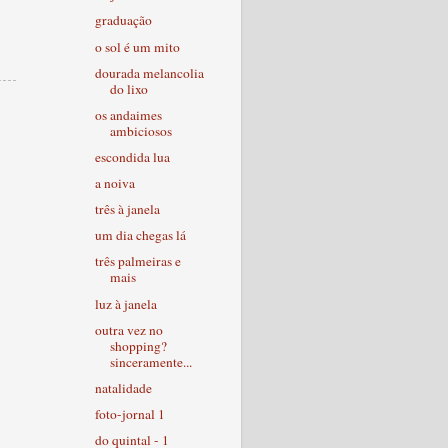
graduação
o sol é um mito
dourada melancolia
do lixo
os andaimes
ambiciosos
escondida lua
a noiva
três à janela
um dia chegas lá
três palmeiras e
mais
luz à janela
outra vez no
shopping?
sinceramente...
natalidade
foto-jornal 1
do quintal - 1