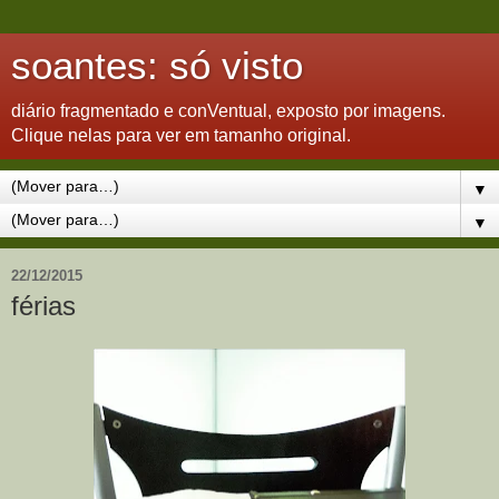
soantes: só visto
diário fragmentado e conVentual, exposto por imagens.
Clique nelas para ver em tamanho original.
▼
▼
22/12/2015
férias