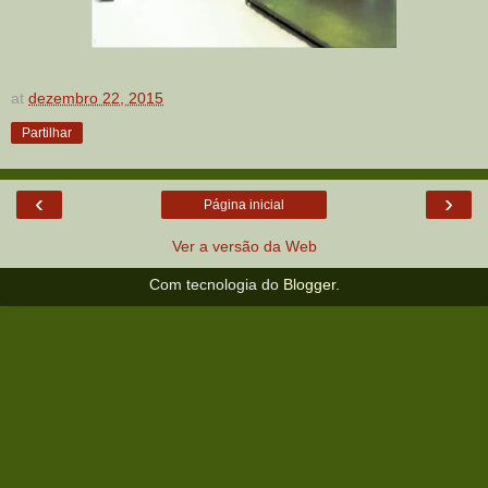
at
dezembro 22, 2015
Partilhar
‹
›
Página inicial
Ver a versão da Web
Com tecnologia do
Blogger
.