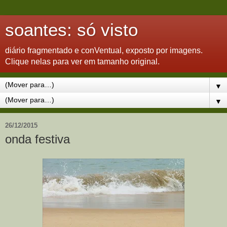
soantes: só visto
diário fragmentado e conVentual, exposto por imagens.
Clique nelas para ver em tamanho original.
▼
▼
26/12/2015
onda festiva