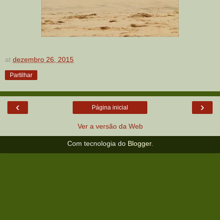
at
dezembro 26, 2015
Partilhar
‹
›
Página inicial
Ver a versão da Web
Com tecnologia do
Blogger
.