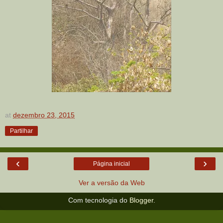
at
dezembro 23, 2015
Partilhar
‹
›
Página inicial
Ver a versão da Web
Com tecnologia do
Blogger
.