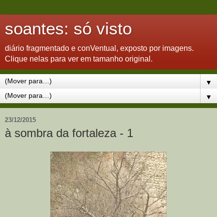
soantes: só visto
diário fragmentado e conVentual, exposto por imagens.
Clique nelas para ver em tamanho original.
▼
▼
23/12/2015
à sombra da fortaleza - 1