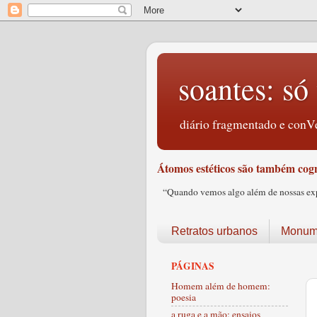
soantes: só 
diário fragmentado e conVe
Átomos estéticos são também cogn
“Quando vemos algo além de nossas expec
Retratos urbanos
Monume
PÁGINAS
Homem além de homem:
poesia
a ruga e a mão: ensaios