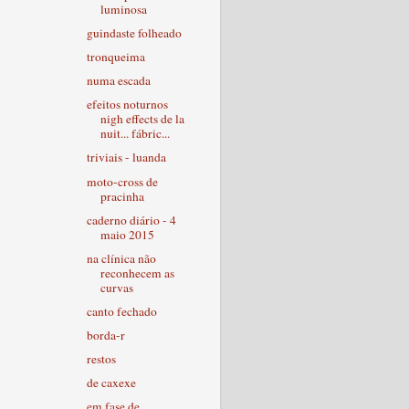
luminosa
guindaste folheado
tronqueima
numa escada
efeitos noturnos
nigh effects de la
nuit... fábric...
triviais - luanda
moto-cross de
pracinha
caderno diário - 4
maio 2015
na clínica não
reconhecem as
curvas
canto fechado
borda-r
restos
de caxexe
em fase de