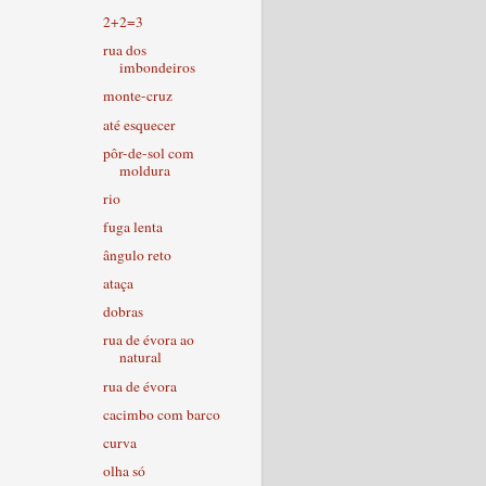
2+2=3
rua dos
imbondeiros
monte-cruz
até esquecer
pôr-de-sol com
moldura
rio
fuga lenta
ângulo reto
ataça
dobras
rua de évora ao
natural
rua de évora
cacimbo com barco
curva
olha só