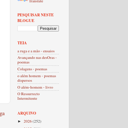
Translate
PESQUISAR NESTE
BLOGUE
TEIA
a ruga e a mão - ensaios
Avançando nas desOras -
poemas
Colagens - poemas
o além homem - poemas
dispersos
O além-homem - livro
O Ressurrecto
Intermitente
ga
ARQUIVO
2026
(252)
►