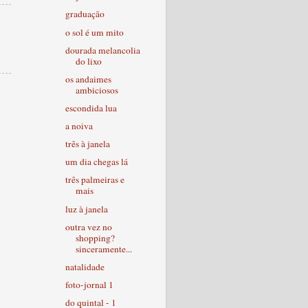
graduação
o sol é um mito
dourada melancolia
do lixo
os andaimes
ambiciosos
escondida lua
a noiva
três à janela
um dia chegas lá
três palmeiras e
mais
luz à janela
outra vez no
shopping?
sinceramente...
natalidade
foto-jornal 1
do quintal - 1