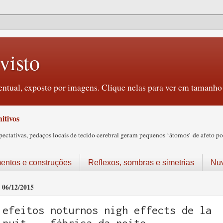
visto
ntual, exposto por imagens. Clique nelas para ver em tamanho 
itivos
tativas, pedaços locais de tecido cerebral geram pequenos ‘átomos’ de afeto pos
ntos e construções
Reflexos, sombras e simetrias
Nu
06/12/2015
efeitos noturnos nigh effects de la
nuit... fábrica da noite