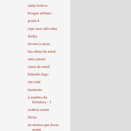
onda festiva
bosque urbano
porta 4
cujo mar adivinha
findia
árvore à mesa
lua cheia de natal
uma janela
cinza de natal
húmido fogo
em rede
luzimato
à sombra da
fortaleza - 1
acabou assim
férias
ao menos que fosse
assim