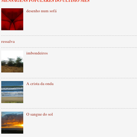
MENSAGENS POPULARES DO ÚLTIMO MÊS
desenho num sofá
ressalva
imbondeiros
A crista da onda
O sangue do sol