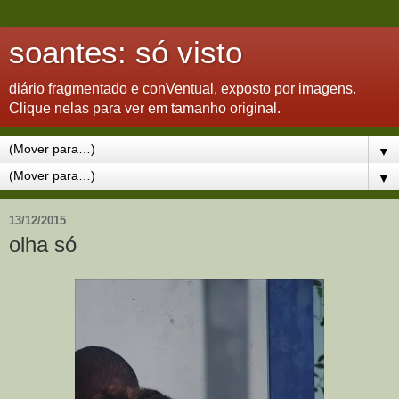
soantes: só visto
diário fragmentado e conVentual, exposto por imagens.
Clique nelas para ver em tamanho original.
▼
▼
13/12/2015
olha só