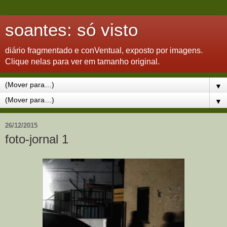
soantes: só visto
diário fragmentado e conVentual, exposto por imagens.
Clique nelas para ver em tamanho original.
▼
▼
26/12/2015
foto-jornal 1