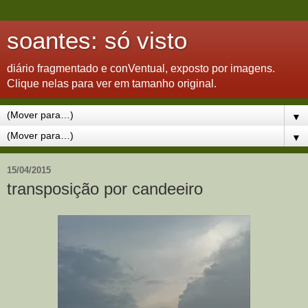
soantes: só visto
diário fragmentado e conVentual, exposto por imagens.
Clique nelas para ver em tamanho original.
▼
▼
15/04/2015
transposição por candeeiro