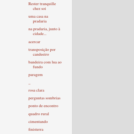
Rester tranquille
chez soi
uma casa na
pradaria
na pradaria, junto à
cidade...
acercar
transposição por
candeeiro
bandeira com lua ao
fundo
paragem
_
rosa clara
perguntas sombrias
ponto de encontro
quadro rural
cimentando
finisterra