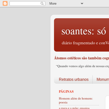
soantes: só 
diário fragmentado e conVe
Átomos estéticos são também cogn
“Quando vemos algo além de nossas expec
Retratos urbanos
Monume
PÁGINAS
Homem além de homem:
poesia
a ruga e a mão: ensaios