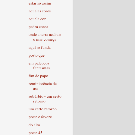
estar só assim
aquelas cores
aquela cor
pedra coroa
onde a terra acaba e
o mar começa
aqui se funda
posto que
em palco, os
fantasmas
fim de papo
reminiscência de
asa
subúrbio - um certo
retorno
um certo retorno
poste e árvore
do alto
poste 45