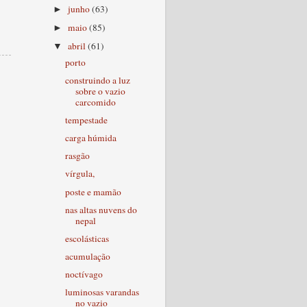
junho
(63)
►
maio
(85)
►
abril
(61)
▼
porto
construindo a luz
sobre o vazio
carcomido
tempestade
carga húmida
rasgão
vírgula,
poste e mamão
nas altas nuvens do
nepal
escolásticas
acumulação
noctívago
luminosas varandas
no vazio