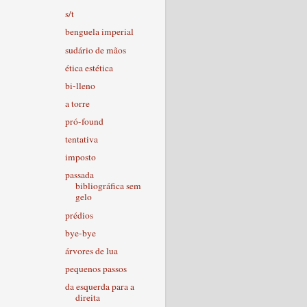
s/t
benguela imperial
sudário de mãos
ética estética
bi-lleno
a torre
pró-found
tentativa
imposto
passada
bibliográfica sem
gelo
prédios
bye-bye
árvores de lua
pequenos passos
da esquerda para a
direita