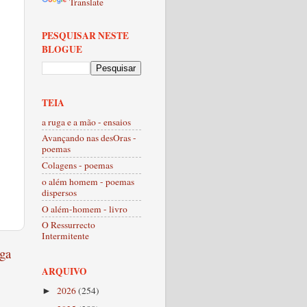
Translate
PESQUISAR NESTE
BLOGUE
TEIA
a ruga e a mão - ensaios
Avançando nas desOras -
poemas
Colagens - poemas
o além homem - poemas
dispersos
O além-homem - livro
O Ressurrecto
Intermitente
ga
ARQUIVO
2026
(254)
►