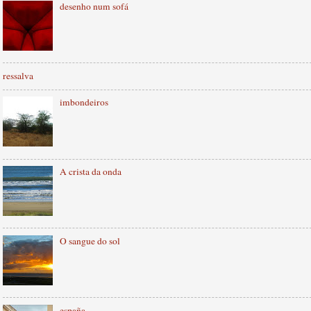
desenho num sofá
ressalva
imbondeiros
A crista da onda
O sangue do sol
españa