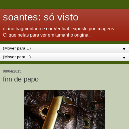
soantes: só visto
diário fragmentado e conVentual, exposto por imagens.
Clique nelas para ver em tamanho original.
▼
▼
08/04/2015
fim de papo