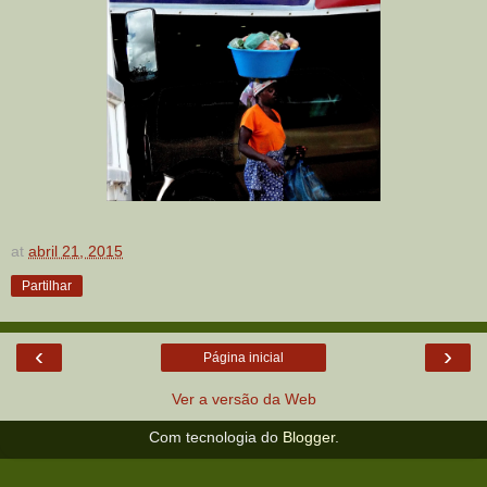
at
abril 21, 2015
Partilhar
‹
›
Página inicial
Ver a versão da Web
Com tecnologia do
Blogger
.