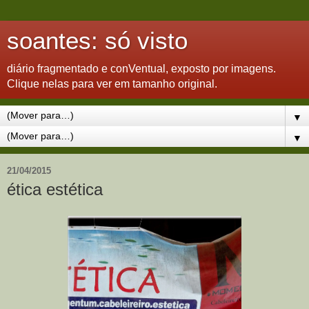
soantes: só visto
diário fragmentado e conVentual, exposto por imagens.
Clique nelas para ver em tamanho original.
▼
▼
21/04/2015
ética estética