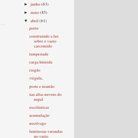
junho
(63)
►
maio
(85)
►
abril
(61)
▼
porto
construindo a luz
sobre o vazio
carcomido
tempestade
carga húmida
rasgão
vírgula,
poste e mamão
nas altas nuvens do
nepal
escolásticas
acumulação
noctívago
luminosas varandas
no vazio