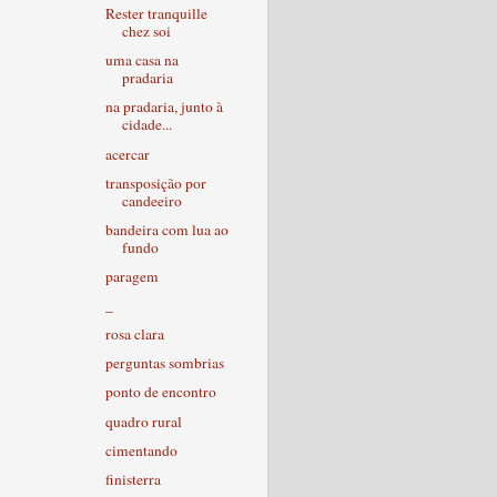
Rester tranquille
chez soi
uma casa na
pradaria
na pradaria, junto à
cidade...
acercar
transposição por
candeeiro
bandeira com lua ao
fundo
paragem
_
rosa clara
perguntas sombrias
ponto de encontro
quadro rural
cimentando
finisterra