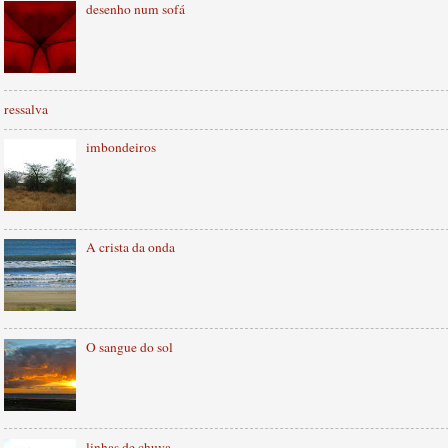
desenho num sofá
ressalva
imbondeiros
A crista da onda
O sangue do sol
linhas de chuva