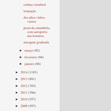
coluna vertebral
transição
dos altos vidros
vazios
praia da catumbela,
com aeroporto
nas traseiras
miragem gradeada
março
(82)
►
fevereiro
(66)
►
janeiro
(66)
►
2014
(1183)
►
2013
(891)
►
2012
(783)
►
2011
(766)
►
2010
(557)
►
2009
(597)
►