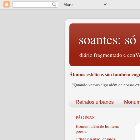
soantes: só 
diário fragmentado e conVe
Átomos estéticos são também cogn
“Quando vemos algo além de nossas expec
Retratos urbanos
Monume
PÁGINAS
Homem além de homem:
poesia
a ruga e a mão: ensaios