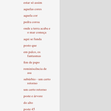
estar só assim
aquelas cores
aquela cor
pedra coroa
onde a terra acaba e
o mar começa
aqui se funda
posto que
em palco, os
fantasmas
fim de papo
reminiscência de
asa
subúrbio - um certo
retorno
um certo retorno
poste e árvore
do alto
poste 45