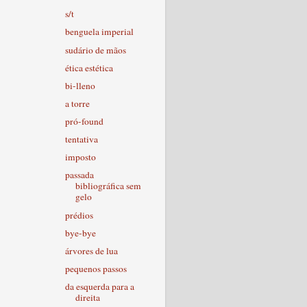
s/t
benguela imperial
sudário de mãos
ética estética
bi-lleno
a torre
pró-found
tentativa
imposto
passada
bibliográfica sem
gelo
prédios
bye-bye
árvores de lua
pequenos passos
da esquerda para a
direita