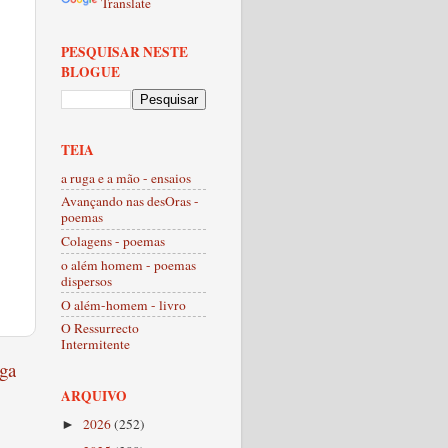
Translate
PESQUISAR NESTE
BLOGUE
TEIA
a ruga e a mão - ensaios
Avançando nas desOras -
poemas
Colagens - poemas
o além homem - poemas
dispersos
O além-homem - livro
O Ressurrecto
Intermitente
ga
ARQUIVO
2026
(252)
►