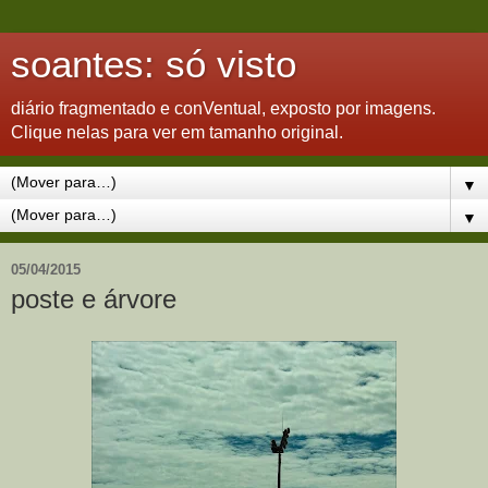
soantes: só visto
diário fragmentado e conVentual, exposto por imagens.
Clique nelas para ver em tamanho original.
▼
▼
05/04/2015
poste e árvore