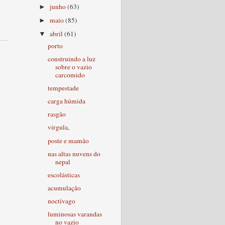
junho
(63)
►
maio
(85)
►
abril
(61)
▼
porto
construindo a luz
sobre o vazio
carcomido
tempestade
carga húmida
rasgão
vírgula,
poste e mamão
nas altas nuvens do
nepal
escolásticas
acumulação
noctívago
luminosas varandas
no vazio