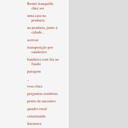
Rester tranquille
chez soi
uma casa na
pradaria
na pradaria, junto à
cidade...
acercar
transposição por
candeeiro
bandeira com lua ao
fundo
paragem
_
rosa clara
perguntas sombrias
ponto de encontro
quadro rural
cimentando
finisterra