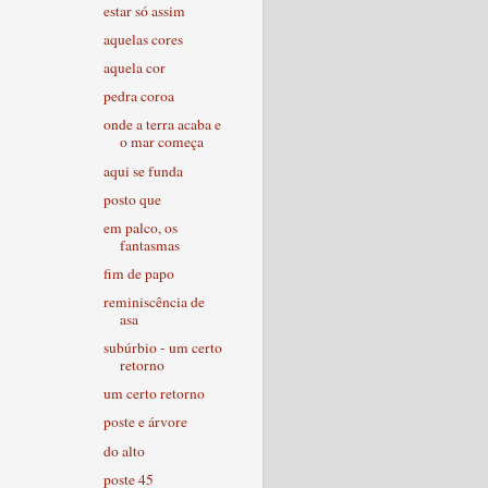
estar só assim
aquelas cores
aquela cor
pedra coroa
onde a terra acaba e
o mar começa
aqui se funda
posto que
em palco, os
fantasmas
fim de papo
reminiscência de
asa
subúrbio - um certo
retorno
um certo retorno
poste e árvore
do alto
poste 45