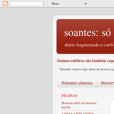
soantes: só 
diário fragmentado e conVe
Átomos estéticos são também cogn
“Quando vemos algo além de nossas expec
Retratos urbanos
Monume
PÁGINAS
Homem além de homem:
poesia
a ruga e a mão: ensaios