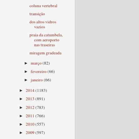
coluna vertebral
transição
dos altos vidros
vazios
praia da catumbela,
com aeroporto
nas traseiras
miragem gradeada
março
(82)
►
fevereiro
(66)
►
janeiro
(66)
►
2014
(1183)
►
2013
(891)
►
2012
(783)
►
2011
(766)
►
2010
(557)
►
2009
(597)
►