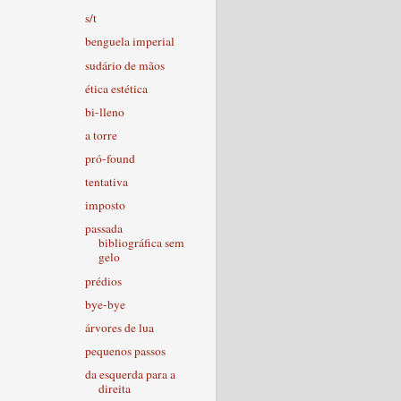
s/t
benguela imperial
sudário de mãos
ética estética
bi-lleno
a torre
pró-found
tentativa
imposto
passada
bibliográfica sem
gelo
prédios
bye-bye
árvores de lua
pequenos passos
da esquerda para a
direita