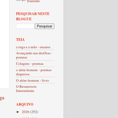
Translate
PESQUISAR NESTE
BLOGUE
TEIA
a ruga e a mão - ensaios
Avançando nas desOras -
poemas
Colagens - poemas
o além homem - poemas
dispersos
O além-homem - livro
O Ressurrecto
Intermitente
ga
ARQUIVO
2026
(252)
►