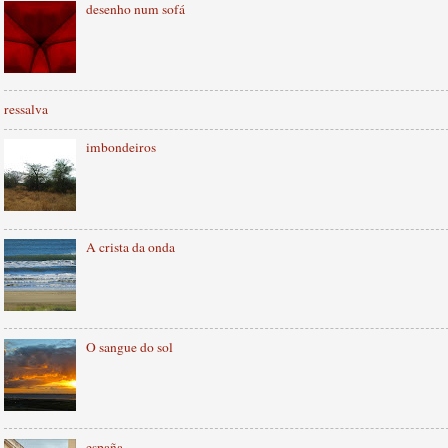
desenho num sofá
ressalva
imbondeiros
A crista da onda
O sangue do sol
españa