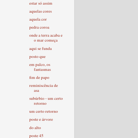
estar só assim
aquelas cores
aquela cor
pedra coroa
onde a terra acaba e
o mar começa
aqui se funda
posto que
em palco, os
fantasmas
fim de papo
reminiscência de
asa
subúrbio - um certo
retorno
um certo retorno
poste e árvore
do alto
poste 45