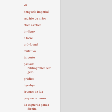
s/t
benguela imperial
sudário de mãos
ética estética
bi-lleno
a torre
pró-found
tentativa
imposto
passada
bibliográfica sem
gelo
prédios
bye-bye
árvores de lua
pequenos passos
da esquerda para a
direita