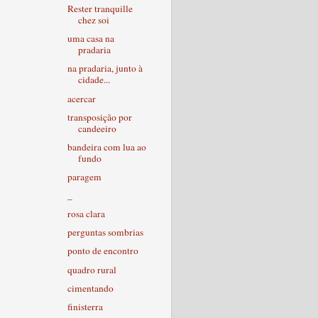
Rester tranquille
chez soi
uma casa na
pradaria
na pradaria, junto à
cidade...
acercar
transposição por
candeeiro
bandeira com lua ao
fundo
paragem
_
rosa clara
perguntas sombrias
ponto de encontro
quadro rural
cimentando
finisterra