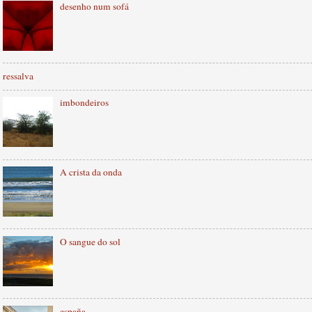
desenho num sofá
ressalva
imbondeiros
A crista da onda
O sangue do sol
españa