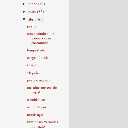
junho
(63)
►
maio
(85)
►
abril
(61)
▼
porto
construindo a luz
sobre o vazio
carcomido
tempestade
carga húmida
rasgão
vírgula,
poste e mamão
nas altas nuvens do
nepal
escolásticas
acumulação
noctívago
luminosas varandas
no vazio