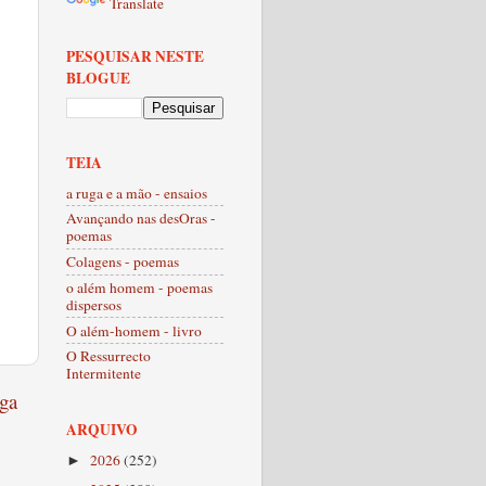
Translate
PESQUISAR NESTE
BLOGUE
TEIA
a ruga e a mão - ensaios
Avançando nas desOras -
poemas
Colagens - poemas
o além homem - poemas
dispersos
O além-homem - livro
O Ressurrecto
Intermitente
ga
ARQUIVO
2026
(252)
►