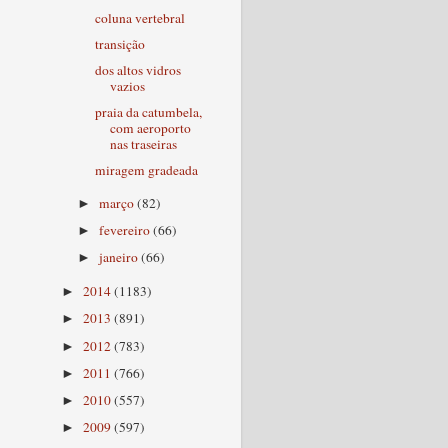
coluna vertebral
transição
dos altos vidros
vazios
praia da catumbela,
com aeroporto
nas traseiras
miragem gradeada
março
(82)
►
fevereiro
(66)
►
janeiro
(66)
►
2014
(1183)
►
2013
(891)
►
2012
(783)
►
2011
(766)
►
2010
(557)
►
2009
(597)
►