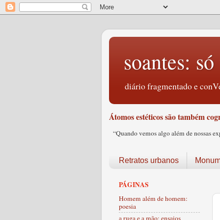
soantes: só 
diário fragmentado e conVe
Átomos estéticos são também cogn
“Quando vemos algo além de nossas expec
Retratos urbanos
Monume
PÁGINAS
Homem além de homem:
poesia
a ruga e a mão: ensaios