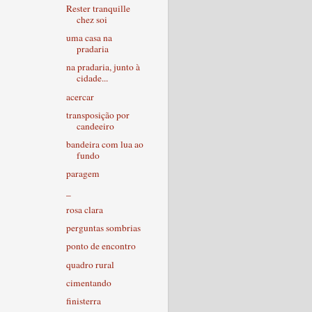
Rester tranquille
chez soi
uma casa na
pradaria
na pradaria, junto à
cidade...
acercar
transposição por
candeeiro
bandeira com lua ao
fundo
paragem
_
rosa clara
perguntas sombrias
ponto de encontro
quadro rural
cimentando
finisterra