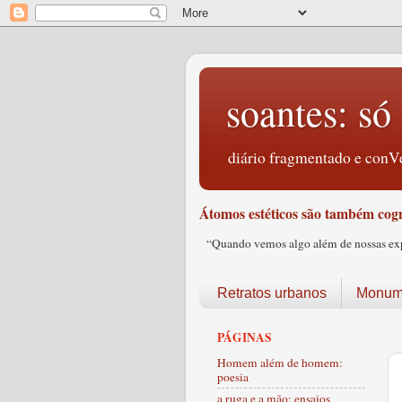
soantes: só 
diário fragmentado e conVe
Átomos estéticos são também cogn
“Quando vemos algo além de nossas expec
Retratos urbanos
Monume
PÁGINAS
Homem além de homem:
poesia
a ruga e a mão: ensaios