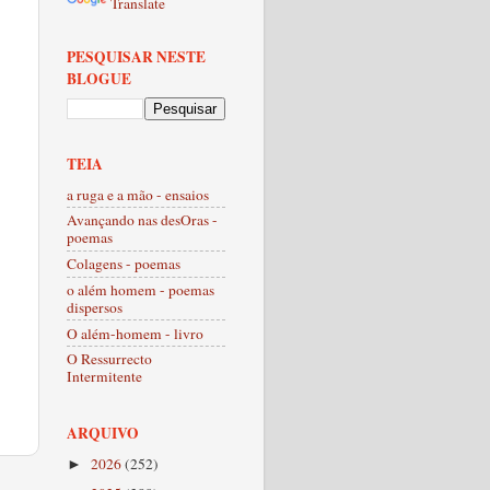
Translate
PESQUISAR NESTE
BLOGUE
TEIA
a ruga e a mão - ensaios
Avançando nas desOras -
poemas
Colagens - poemas
o além homem - poemas
dispersos
O além-homem - livro
O Ressurrecto
Intermitente
ARQUIVO
2026
(252)
►