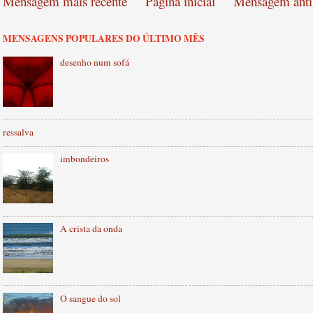
Mensagem mais recente
Página inicial
Mensagem anti
MENSAGENS POPULARES DO ÚLTIMO MÊS
desenho num sofá
ressalva
imbondeiros
A crista da onda
O sangue do sol