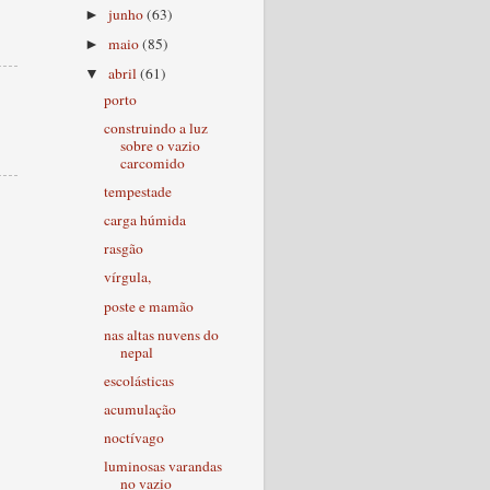
junho
(63)
►
maio
(85)
►
abril
(61)
▼
porto
construindo a luz
sobre o vazio
carcomido
tempestade
carga húmida
rasgão
vírgula,
poste e mamão
nas altas nuvens do
nepal
escolásticas
acumulação
noctívago
luminosas varandas
no vazio