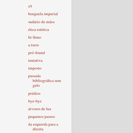
s/t
benguela imperial
sudário de mãos
ética estética
bi-lleno
a torre
pró-found
tentativa
imposto
passada
bibliográfica sem
gelo
prédios
bye-bye
árvores de lua
pequenos passos
da esquerda para a
direita