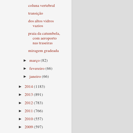
coluna vertebral
transição
dos altos vidros
vazios
praia da catumbela,
com aeroporto
nas traseiras
miragem gradeada
março
(82)
►
fevereiro
(66)
►
janeiro
(66)
►
2014
(1183)
►
2013
(891)
►
2012
(783)
►
2011
(766)
►
2010
(557)
►
2009
(597)
►