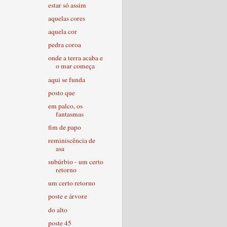
estar só assim
aquelas cores
aquela cor
pedra coroa
onde a terra acaba e
o mar começa
aqui se funda
posto que
em palco, os
fantasmas
fim de papo
reminiscência de
asa
subúrbio - um certo
retorno
um certo retorno
poste e árvore
do alto
poste 45