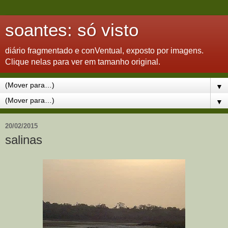
soantes: só visto
diário fragmentado e conVentual, exposto por imagens.
Clique nelas para ver em tamanho original.
▼
▼
20/02/2015
salinas