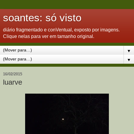
soantes: só visto
diário fragmentado e conVentual, exposto por imagens.
Clique nelas para ver em tamanho original.
▼
▼
16/02/2015
luarve