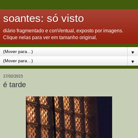
soantes: só visto
diário fragmentado e conVentual, exposto por imagens.
Clique nelas para ver em tamanho original.
▼
▼
17/02/2015
é tarde