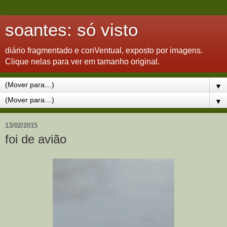
soantes: só visto
diário fragmentado e conVentual, exposto por imagens.
Clique nelas para ver em tamanho original.
▼
▼
13/02/2015
foi de avião