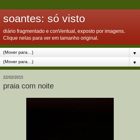
soantes: só visto
diário fragmentado e conVentual, exposto por imagens.
Clique nelas para ver em tamanho original.
▼
▼
22/02/2015
praia com noite