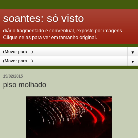
soantes: só visto
diário fragmentado e conVentual, exposto por imagens.
Clique nelas para ver em tamanho original.
▼
▼
19/02/2015
piso molhado