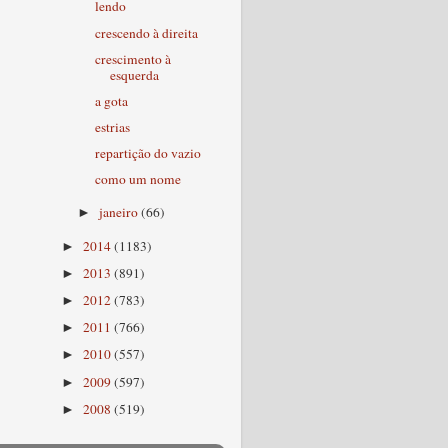
lendo
crescendo à direita
crescimento à
esquerda
a gota
estrias
repartição do vazio
como um nome
janeiro
(66)
►
2014
(1183)
►
2013
(891)
►
2012
(783)
►
2011
(766)
►
2010
(557)
►
2009
(597)
►
2008
(519)
►