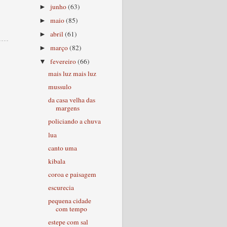
junho
(63)
►
maio
(85)
►
abril
(61)
►
março
(82)
►
fevereiro
(66)
▼
mais luz mais luz
mussulo
da casa velha das
margens
policiando a chuva
lua
canto uma
kibala
coroa e paisagem
escurecia
pequena cidade
com tempo
estepe com sal