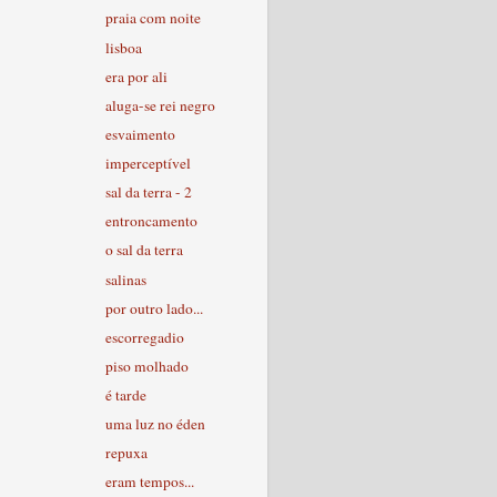
praia com noite
lisboa
era por ali
aluga-se rei negro
esvaimento
imperceptível
sal da terra - 2
entroncamento
o sal da terra
salinas
por outro lado...
escorregadio
piso molhado
é tarde
uma luz no éden
repuxa
eram tempos...