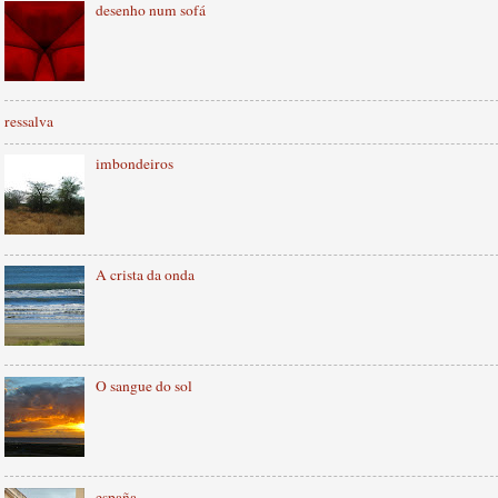
desenho num sofá
ressalva
imbondeiros
A crista da onda
O sangue do sol
españa