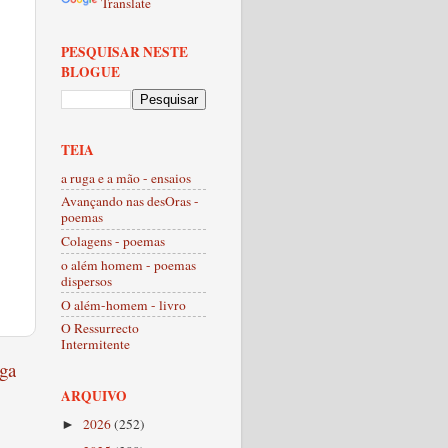
Translate
PESQUISAR NESTE
BLOGUE
TEIA
a ruga e a mão - ensaios
Avançando nas desOras -
poemas
Colagens - poemas
o além homem - poemas
dispersos
O além-homem - livro
O Ressurrecto
Intermitente
ga
ARQUIVO
2026
(252)
►