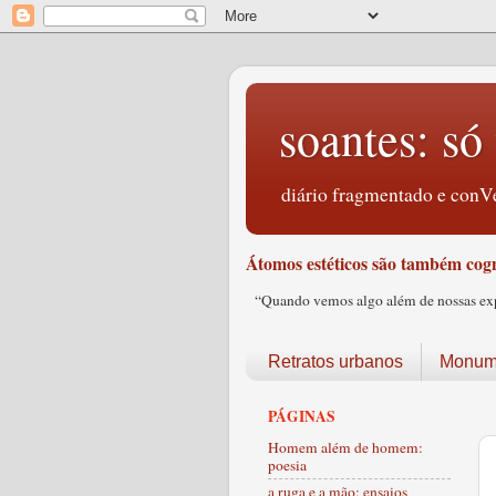
soantes: só 
diário fragmentado e conVe
Átomos estéticos são também cogn
“Quando vemos algo além de nossas expec
Retratos urbanos
Monume
PÁGINAS
Homem além de homem:
poesia
a ruga e a mão: ensaios