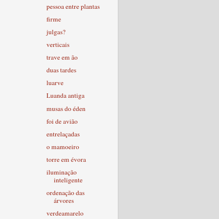
pessoa entre plantas
firme
julgas?
verticais
trave em ão
duas tardes
luarve
Luanda antiga
musas do éden
foi de avião
entrelaçadas
o mamoeiro
torre em évora
iluminação
inteligente
ordenação das
árvores
verdeamarelo