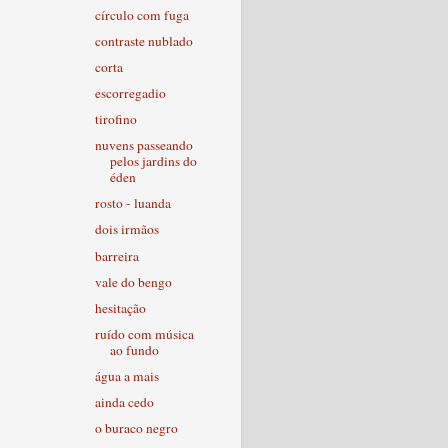
círculo com fuga
contraste nublado
corta
escorregadio
tirofino
nuvens passeando
pelos jardins do
éden
rosto - luanda
dois irmãos
barreira
vale do bengo
hesitação
ruído com música
ao fundo
água a mais
ainda cedo
o buraco negro