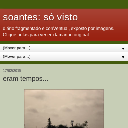
soantes: só visto
diário fragmentado e conVentual, exposto por imagens.
Clique nelas para ver em tamanho original.
▼
▼
17/02/2015
eram tempos...