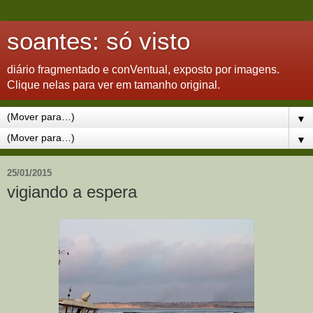
soantes: só visto
diário fragmentado e conVentual, exposto por imagens.
Clique nelas para ver em tamanho original.
▼
▼
25/01/2015
vigiando a espera