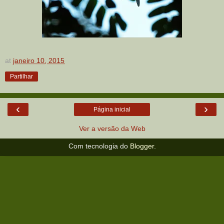
at
janeiro 10, 2015
Partilhar
‹
›
Página inicial
Ver a versão da Web
Com tecnologia do
Blogger
.