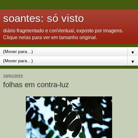
soantes: só visto
diário fragmentado e conVentual, exposto por imagens.
Clique nelas para ver em tamanho original.
▼
▼
10/01/2015
folhas em contra-luz