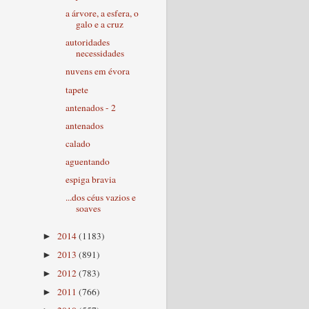
a árvore, a esfera, o
galo e a cruz
autoridades
necessidades
nuvens em évora
tapete
antenados - 2
antenados
calado
aguentando
espiga bravia
...dos céus vazios e
soaves
2014
(1183)
►
2013
(891)
►
2012
(783)
►
2011
(766)
►