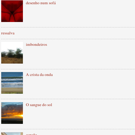
desenho num sofá
ressalva
imbondeiros
A crista da onda
O sangue do sol
españa