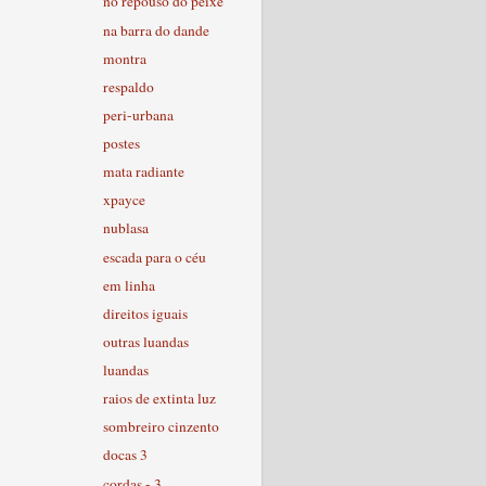
no repouso do peixe
na barra do dande
montra
respaldo
peri-urbana
postes
mata radiante
xpayce
nublasa
escada para o céu
em linha
direitos iguais
outras luandas
luandas
raios de extinta luz
sombreiro cinzento
docas 3
cordas - 3