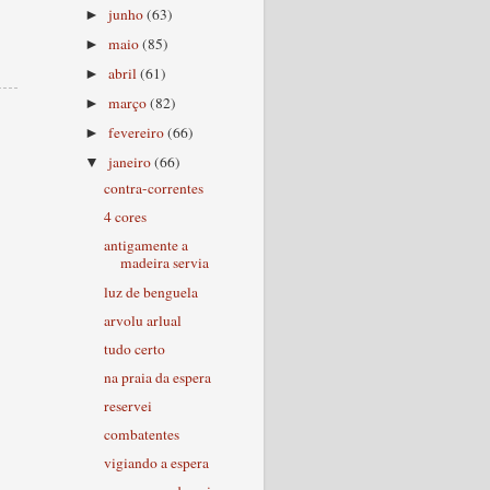
junho
(63)
►
maio
(85)
►
abril
(61)
►
março
(82)
►
fevereiro
(66)
►
janeiro
(66)
▼
contra-correntes
4 cores
antigamente a
madeira servia
luz de benguela
arvolu arlual
tudo certo
na praia da espera
reservei
combatentes
vigiando a espera