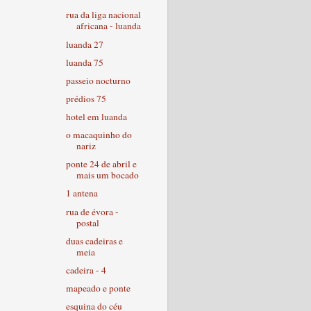
rua da liga nacional
africana - luanda
luanda 27
luanda 75
passeio nocturno
prédios 75
hotel em luanda
o macaquinho do
nariz
ponte 24 de abril e
mais um bocado
1 antena
rua de évora -
postal
duas cadeiras e
meia
cadeira - 4
mapeado e ponte
esquina do céu