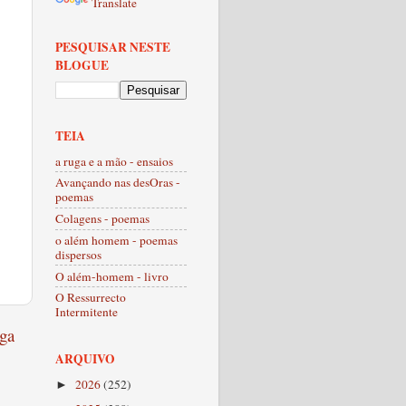
Translate
PESQUISAR NESTE
BLOGUE
TEIA
a ruga e a mão - ensaios
Avançando nas desOras -
poemas
Colagens - poemas
o além homem - poemas
dispersos
O além-homem - livro
O Ressurrecto
Intermitente
ga
ARQUIVO
2026
(252)
►