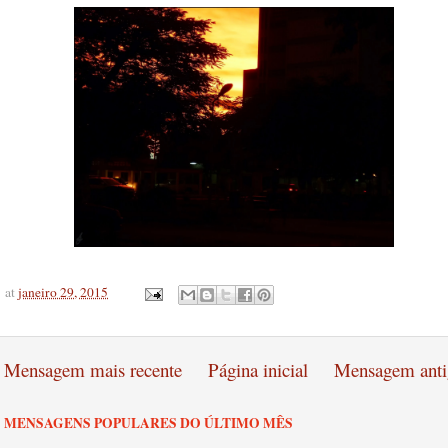
at
janeiro 29, 2015
Mensagem mais recente
Página inicial
Mensagem anti
MENSAGENS POPULARES DO ÚLTIMO MÊS