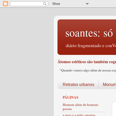
soantes: só 
diário fragmentado e conVe
Átomos estéticos são também cogn
“Quando vemos algo além de nossas expec
Retratos urbanos
Monume
PÁGINAS
Homem além de homem:
poesia
a ruga e a mão: ensaios