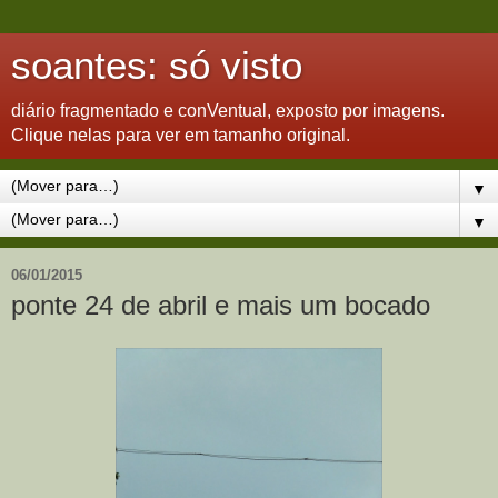
soantes: só visto
diário fragmentado e conVentual, exposto por imagens.
Clique nelas para ver em tamanho original.
▼
▼
06/01/2015
ponte 24 de abril e mais um bocado