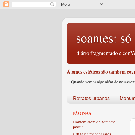
soantes: só 
diário fragmentado e conVe
Átomos estéticos são também cogn
“Quando vemos algo além de nossas expec
Retratos urbanos
Monume
PÁGINAS
Homem além de homem:
poesia
a ruga e a mão: ensaios