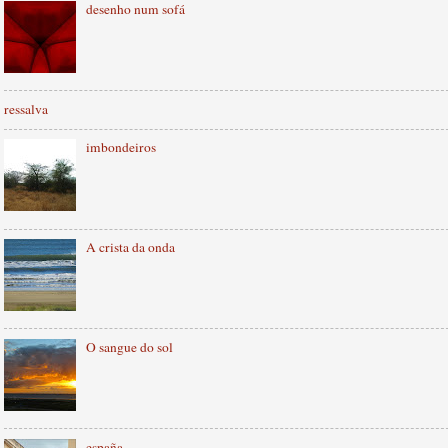
desenho num sofá
ressalva
imbondeiros
A crista da onda
O sangue do sol
españa