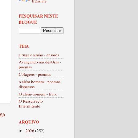
Translate
PESQUISAR NESTE
BLOGUE
TEIA
a ruga e a mão - ensaios
Avançando nas desOras -
poemas
Colagens - poemas
o além homem - poemas
dispersos
O além-homem - livro
O Ressurrecto
Intermitente
ga
ARQUIVO
2026
(252)
►