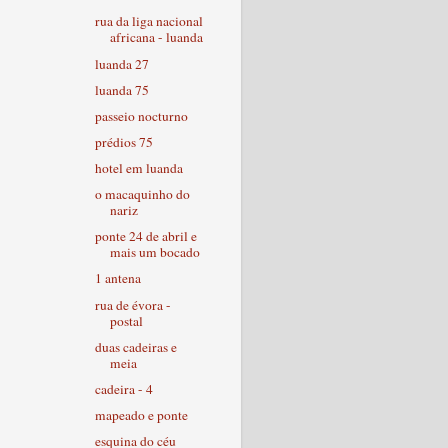
rua da liga nacional
africana - luanda
luanda 27
luanda 75
passeio nocturno
prédios 75
hotel em luanda
o macaquinho do
nariz
ponte 24 de abril e
mais um bocado
1 antena
rua de évora -
postal
duas cadeiras e
meia
cadeira - 4
mapeado e ponte
esquina do céu