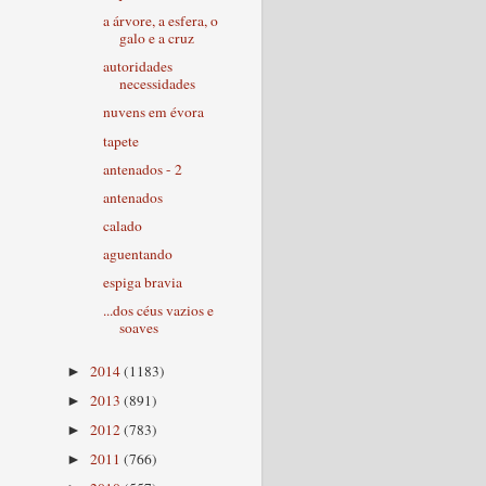
a árvore, a esfera, o
galo e a cruz
autoridades
necessidades
nuvens em évora
tapete
antenados - 2
antenados
calado
aguentando
espiga bravia
...dos céus vazios e
soaves
2014
(1183)
►
2013
(891)
►
2012
(783)
►
2011
(766)
►