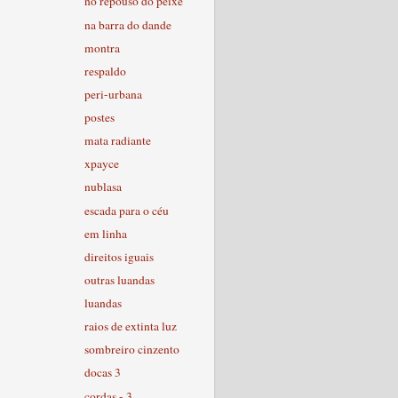
no repouso do peixe
na barra do dande
montra
respaldo
peri-urbana
postes
mata radiante
xpayce
nublasa
escada para o céu
em linha
direitos iguais
outras luandas
luandas
raios de extinta luz
sombreiro cinzento
docas 3
cordas - 3