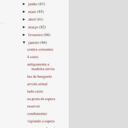
junho
(63)
►
maio
(85)
►
abril
(61)
►
março
(82)
►
fevereiro
(66)
►
janeiro
(66)
▼
contra-correntes
4 cores
antigamente a
madeira servia
luz de benguela
arvolu arlual
tudo certo
na praia da espera
reservei
combatentes
vigiando a espera