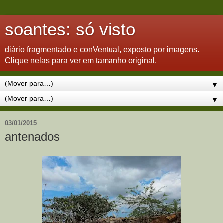
soantes: só visto
diário fragmentado e conVentual, exposto por imagens.
Clique nelas para ver em tamanho original.
▼
▼
03/01/2015
antenados